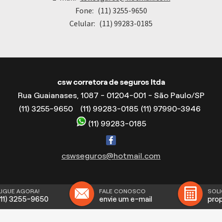
Fone:
(11) 3255-9650
Celular:
(11) 99283-0185
csw corretora de seguros ltda
Rua Guaianases, 1087 - 01204-001 - São Paulo/SP
(11) 3255-9650
(11) 99283-0185
(11) 97990-3946
(11) 99283-0185
cswseguros@hotmail.com
LIGUE AGORA!
FALE CONOSCO
SOLI
(11) 3255-9650
envie um e-mail
pro